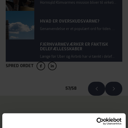
Hornsyld Klimvarmes mission bliver til virkelighed. Et grønt stempel fra kommunen, overvældende tilslutning og en enig bestyrelse betyder, at det første spadestik bliver sat i jorden inden sommerferien.
HVAD ER OVERSKUDSVARME?
Genanvendelse er et populært ord for tiden. Og det er også princippet med overskudsvarme, som bliver et omdrejningspunkt hos Hornsyld Klimavarme.
FJERNVARMEVÆRKER ER FAKTISK
DELEFÆLLESSKABER
Længe før Uber og Airbnb har vi tænkt i delefællesskaber. Andelsbevægelsen er en del af vores dna, og de lokale fjernvarmeværker opstod i takt med denne bevægelse.
SPRED ORDET
57/58
Relaterede nyheder