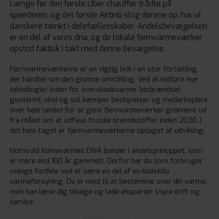
Længe før den første Uber chauffør trådte på
speederen, og det første Airbnb slog dørene op, har vi
danskere tænkt i delefællesskaber. Andelsbevægelsen
er en del af vores dna, og de lokale fjernvarmeværker
opstod faktisk i takt med denne bevægelse.
Fjernvarmeværkerne er en vigtig brik i en stor fortælling,
der handler om den grønne omstilling. Ved at indføre nye
teknologier inden for overskudsvarme, biobrændsel,
geotermi, vind og sol kæmper bestyrelser og medarbejdere
over hele landet for at gøre fjernvarmeværker grønnere ud
fra målet om at udfase fossile brændstoffer inden 2030. I
det hele taget er fjernvarmeværkerne optaget af udvikling.
Hornsyld Klimavarmes DNA bunder i andelsprincippet, som
er mere end 100 år gammelt. Derfor har du som forbruger
mange fordele ved at være en del af en kollektiv
varmeforsyning. Du er med til at bestemme over din varme,
men kan læne dig tilbage og lade eksperter styre drift og
service.