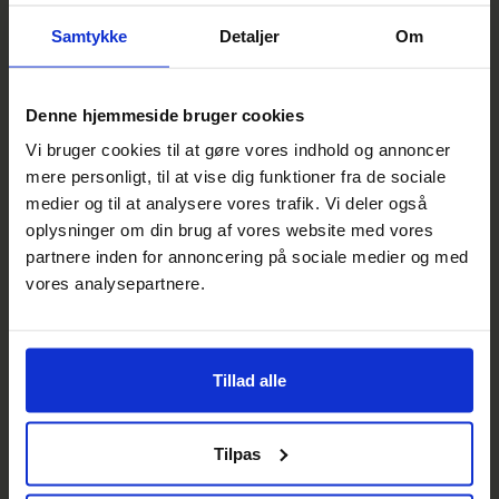
PRAKTISK INFORMATION
Samtykke
Detaljer
Om
Generalforsamling
Tirsdag den 21. marts 2023, kl. 19.00. Hornsyld
Denne hjemmeside bruger cookies
Idrætscenter, Nørremarksvej 3, 8783 Hornsyld. Se
dagsordenen her.
Vi bruger cookies til at gøre vores indhold og annoncer
mere personligt, til at vise dig funktioner fra de sociale
medier og til at analysere vores trafik. Vi deler også
oplysninger om din brug af vores website med vores
PRAKTISK INFORMATION
partnere inden for annoncering på sociale medier og med
Se Status: Disse veje er en del af
vores analysepartnere.
etape 8-12
Her kan du se, hvornår anlægsarbejdet på din vej
begynder.
Tillad alle
Tilpas
NYHEDER