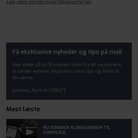
Læs mere om Hornsyld Klimavarme her
Få eksklusive nyheder og tips på mail
Vær sikker på at få relevant viden fra dit varmeværk.
Vi sender nyheder, inspiration samt tips og tricks til
din varme.
[mc4wp_form id=”2002″]
Mest læste
NU KOMMER KLIMAVARMEN TIL
HORNSYLD