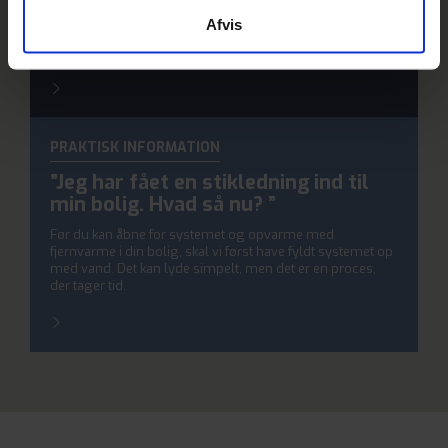
Priserne for 2024 er fastlagt
Afvis
Produktionsprisen for varme ligger stabilt, men på grund
af rentesigninger, stiger prisen med 17% i 2024.
PRAKTISK INFORMATION
”Jeg har fået en stikledning ind til
min bolig. Hvad så nu? ”
Før du kan åbne for systemet og opvarme med
fjernvarme i din bolig, skal vi først have fyldt systemet op
med vand. Det kan lyde simpelt, men det er en proces,
der tager tid.