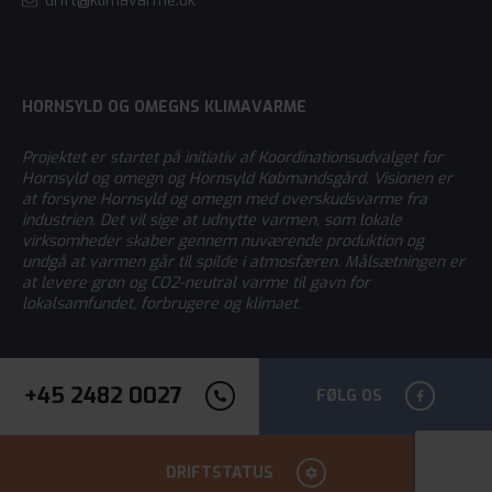
drift@klimavarme.dk
HORNSYLD OG OMEGNS KLIMAVARME
Projektet er startet på initiativ af Koordinationsudvalget for
Hornsyld og omegn og Hornsyld Købmandsgård. Visionen er
at forsyne Hornsyld og omegn med overskudsvarme fra
industrien. Det vil sige at udnytte varmen, som lokale
virksomheder skaber gennem nuværende produktion og
undgå at varmen går til spilde i atmosfæren. Målsætningen er
at levere grøn og CO2-neutral varme til gavn for
lokalsamfundet, forbrugere og klimaet.
+45 2482 0027
FØLG OS
DRIFTSTATUS