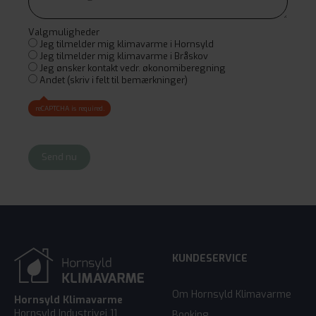
Valgmuligheder
Jeg tilmelder mig klimavarme i Hornsyld
Jeg tilmelder mig klimavarme i Bråskov
Jeg ønsker kontakt vedr. økonomiberegning
Andet (skriv i felt til bemærkninger)
reCAPTCHA is required.
Send nu
KUNDESERVICE
Om Hornsyld Klimavarme
Hornsyld Klimavarme
Hornsyld Industrivej 11
Booking