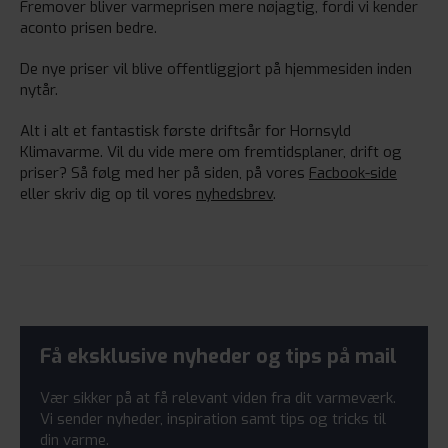
Fremover bliver varmeprisen mere nøjagtig, fordi vi kender
aconto prisen bedre.
De nye priser vil blive offentliggjort på hjemmesiden inden
nytår.
Alt i alt et fantastisk første driftsår for Hornsyld
Klimavarme. Vil du vide mere om fremtidsplaner, drift og
priser? Så følg med her på siden, på vores
Facbook-side
eller skriv dig op til vores
nyhedsbrev
.
Få eksklusive nyheder og tips på mail
Vær sikker på at få relevant viden fra dit varmeværk.
Vi sender nyheder, inspiration samt tips og tricks til
din varme.