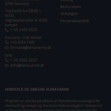
8783 Hornsyld
Bestyrelsen
Telefontid fra 08:00 –
Vedtægter
16:00.
Vagttelefon efter kl 16:00
Persondatapolitik
kontakt
+ 45 2482 0027
Formand – Erik Vinther
+45 6154 7100
formand@klimavarme.dk
Drift
+ 45 2482 0027
drift@klimavarme.dk
HORNSYLD OG OMEGNS KLIMAVARME
Projektet er startet på initiativ af Koordinationsudvalget for
Hornsyld og omegn og Hornsyld Købmandsgård. Visionen er
at forsyne Hornsyld og omegn med overskudsvarme fra