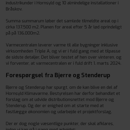
industrikunder i Hornsyld og 10 almindelige installationer i
Bråskov.
Summa summarum løber det samlede tilmeldte areal op i
cirka 137.500 m2. Planen for areal efter 5 år lød oprindeligt
på på 136.000m2.
Varmecentralen leverer varme til alle bygninger inklusive
virksomheden Triple A, og vi er i fuld gang med at tilpasse
de sidste detaljer. Det bliver testet af hen over vinteren, og
vi forventer, at varmecentralen er i fuld drift 1. marts 2024.
Forespørgsel fra Bjerre og Stenderup
Bjerre og Stenderup har spurgt, om de kan blive en del af
Hornsyld Klimavarme. Bestyrelsen har derfor behandlet et
forslag om at udvide distributionsnettet mod Bjerre og
Stenderup. Og der er enighed om at starte med at
fastlægge økonomien og udarbejde et projektforslag.
Der er dog nogle væsentlige punkter, der skal afklares,
inden vi kan gå i gang med arbejdet: