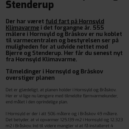
Stenderup
Der har været
fuld fart på Hornsyld
Klimavarme
i det forgangne år. 555
målere i Hornsyld og Bråskov er nu koblet
til varmecentralen og bestyrelsen ser på
muligheden for at udvide nettet mod
Bjerre og Stenderup. Her får du senest nyt
fra Hornsyld Klimavarme.
Tilmeldinger i Hornsyld og Bråskov
overstiger planen
Det er glædeligt, at planen holder i Hornsyld og Bråskov.
Her er vi lige nu længere med tilmeldte fjernvarmekunder,
end målet i den oprindelige plan.
I Hornsyld er der i alt 506 målere og i Bråskov 49 målere.
Det betyder, at vi opvarmer 125.139 m2 i Hornsyld og 12.323
m2 i Bråskov. Ind til videre mangler vi at få installeret 4