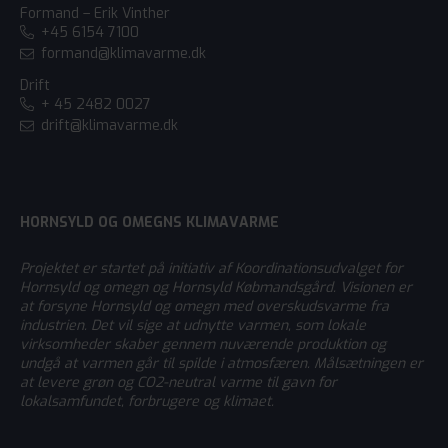
Formand – Erik Vinther
+45 6154 7100
formand@klimavarme.dk
Drift
+ 45 2482 0027
drift@klimavarme.dk
HORNSYLD OG OMEGNS KLIMAVARME
Projektet er startet på initiativ af Koordinationsudvalget for
Hornsyld og omegn og Hornsyld Købmandsgård. Visionen er
at forsyne Hornsyld og omegn med overskudsvarme fra
industrien. Det vil sige at udnytte varmen, som lokale
virksomheder skaber gennem nuværende produktion og
undgå at varmen går til spilde i atmosfæren. Målsætningen er
at levere grøn og CO2-neutral varme til gavn for
lokalsamfundet, forbrugere og klimaet.