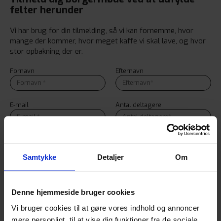
felter herunder
Vi har brug for din tilmelding, så vi kan fornemme, hvor
mange der kommer, hvor meget kaffe vi skal lave, og hvor
stor opbakning der er.
Fornavn
Efternavn
E-mail
Antal deltagere
Adresse
Samtykke
Detaljer
Om
reCAPTCHA is required.
Denne hjemmeside bruger cookies
Tilmeld mig
Vi bruger cookies til at gøre vores indhold og annoncer
mere personligt, til at vise dig funktioner fra de sociale