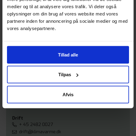
medier og til at analysere vores trafik. Vi deler også
oplysninger om din brug af vores website med vores
partnere inden for annoncering på sociale medier og med
vores analysepartnere.
Kontakt os
Har du spørgsmål, er du altid velkommen til at
Tillad alle
kontakte os.
Telefontid fra 08:00 – 16:00.
Tilpas
Vagttelefon efter kl 16:00 kontakt
+ 45 2482 0027
Afvis
Formand
formand@klimavarme.dk
Drift
+ 45 2482 0027
drift@klimavarme.dk