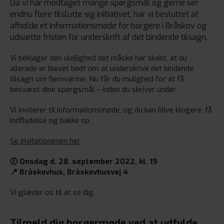
Da vi har modtaget mange spørgsmål og gerne ser
endnu flere tilslutte sig initiativet, har vi besluttet at
afholde et informationsmøde for borgere i Bråskov og
udsætte fristen for underskrift af det bindende tilsagn.
Vi beklager den ulejlighed det måske har skabt, at du
allerede er blevet bedt om at underskrive det bindende
tilsagn om fjernvarme. Nu får du mulighed for at få
besvaret dine spørgsmål – inden du skriver under.
Vi inviterer til informationsmøde, og du kan blive klogere, få
indflydelse og bakke op.
Se invitationenen her
🕖
Onsdag d. 28. september 2022, kl. 19
📍 Bråskovhus, Bråskovhusvej 4
Vi glæder os til at se dig.
Tilmeld dig borgermøde ved at udfylde