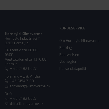
KUNDESERVICE
Hornsyld Klimavarme
Hornsyld Industrivej 11
Om Hornsyld Klimavarme
8783 Hornsyld
Booking
Telefontid fra 08:00 –
Bestyrelsen
16:00.
Vagttelefon efter kl 16:00
Vedtægter
kontakt
+ 45 2482 0027
Persondatapolitik
Formand – Erik Vinther
+45 6154 7100
formand@klimavarme.dk
Drift
+ 45 2482 0027
drift@klimavarme.dk