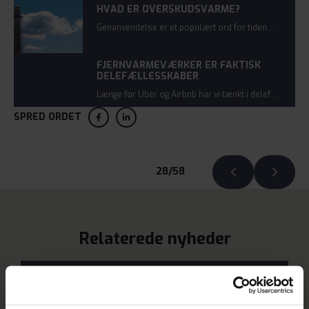
HVAD ER OVERSKUDSVARME?
Genanvendelse er et populært ord for tiden. Og det er også princippet med overskudsvarme, som bliver et omdrejningspunkt hos Hornsyld Klimavarme.
FJERNVARMEVÆRKER ER FAKTISK
DELEFÆLLESSKABER
Længe før Uber og Airbnb har vi tænkt i delefællesskaber. Andelsbevægelsen er en del af vores dna, og de lokale fjernvarmeværker opstod i takt med denne bevægelse.
SPRED ORDET
28/58
Relaterede nyheder
PRAKTISK INFORMATION
Generalforsamling