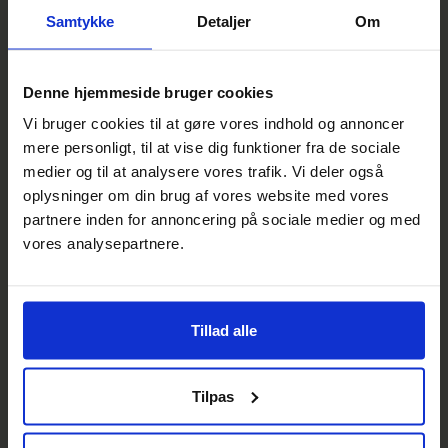
Samtykke
Detaljer
Om
Torsdag den 31. marts 2022, kl. 19.00. Hornsyld
Idrætscenter, Nørremarksvej 3, 8783 Hornsyld. Se
dagsordenen her.
Denne hjemmeside bruger cookies
Vi bruger cookies til at gøre vores indhold og annoncer
mere personligt, til at vise dig funktioner fra de sociale
PRAKTISK INFORMATION
medier og til at analysere vores trafik. Vi deler også
”Jeg har fået en stikledning ind til
oplysninger om din brug af vores website med vores
min bolig. Hvad så nu? ”
partnere inden for annoncering på sociale medier og med
Før du kan åbne for systemet og opvarme med
vores analysepartnere.
fjernvarme i din bolig, skal vi først have fyldt systemet op
med vand. Det kan lyde simpelt, men det er en proces,
der tager tid.
Tillad alle
PRAKTISK INFORMATION
Tilpas
Nyt fra Projektlederen