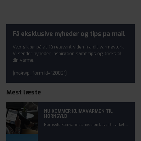
Få eksklusive nyheder og tips på mail
Vær sikker på at få relevant viden fra dit varmeværk.
Vi sender nyheder, inspiration samt tips og tricks til
din varme.
[mc4wp_form id=”2002″]
Mest læste
NU KOMMER KLIMAVARMEN TIL
HORNSYLD
Hornsyld Klimvarmes mission bliver til virkelighed. Et grønt stempel fra kommunen, overvældende tilslutning og en enig bestyrelse betyder, at det første spadestik bliver sat i jorden inden sommerferien.