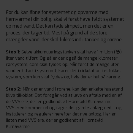
Før du kan åbne for systemet og opvarme med
fjernvarme i din bolig, skal vi først have fyldt systemet
op med vand. Det kan lyde simpelt, men det er en
proces, der tager tid. Mest på grund af de store
mængder vand, der skal lukkes ind i tanken og rørene.
Step 1:
Selve akkumuleringstanken skal have 1 million (😳)
liter vand tilført. Og så er der også de mange kilometer
rørsystem, som skal fyldes op. Når først de mange liter
vand er tilført i systemet, kører det i cirkulation i et lukket
system, som kun skal fyldes op, hvis der er hul på rørene.
Step 2:
Når der er vand i rørene, kan den enkelte husstand
blive tilkoblet. Det foregår ved at lave en aftale med en af
de VVS’ere, der er godkendt af Hornsyld Klimavarme.
VVS’eren kommer ud og tager det gamle anlæg ned – og
installerer og regulerer herefter det nye anlæg. Her er
listen med VVS’ere, der er godkendt af Hornsyld
Klimavarme: