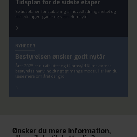
Tidsplan for de sidste etaper
Se tidsplanen for etablering af hovedledningsnettet og
stikledninger i gader og veje i Hornsyld
NYHEDER
Bestyrelsen ønsker godt nytår
Året 2025 er nu afsluttet og i Hornsyld Klimavarmes
bestyrelse har vi holdt rigtigt mange møder. Her kan du
læse mere om året der gik.
Ønsker du mere information,