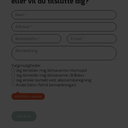
eller vil du tilslutte dig?
Valgmuligheder
Jeg tilmelder mig klimavarme i Hornsyld
Jeg tilmelder mig klimavarme i Bråskov
Jeg ønsker kontakt vedr. økonomiberegning
Andet (skriv i felt til bemærkninger)
reCAPTCHA is required.
Send nu