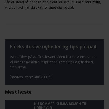
Får du sved på panden af alt det, du skal huske? Bare rolig,
vi giver lyd, når du skal fortage dig noget.
Få eksklusive nyheder og tips på mail
Vær sikker på at få relevant viden fra dit varmeværk.
Vi sender nyheder, inspiration samt tips og tricks til
din varme.
[mc4wp_form id=”2002″]
Mest læste
NU KOMMER KLIMAVARMEN TIL
HORNSYLD