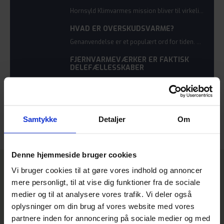
Hornsyld Klimvarmes mission bliver til virkelighed. Et grønt stempel fra kommunen, overvældende tilslutning og en enig bestyrelse betyder, at det første spadestik bliver sat i jorden inden sommerferien.
HVAD ER OVERSKUDSVARME?
Genanvendelse er et populært ord for tiden. Og det er også princippet med overskudsvarme, som bliver et omdrejningspunkt hos Hornsyld Klimavarme.
FJERNVARMEVÆRKER ER FAKTISK
DELEFÆLLESSKABER
Længe før Uber og Airbnb har vi tænkt i delefællesskaber. Andelsbevægelsen er en del af vores dna, og de lokale fjernvarmeværker opstod i takt med denne bevægelse.
SPRED ORDET
Samtykke
Detaljer
Om
34/58
Denne hjemmeside bruger cookies
Vi bruger cookies til at gøre vores indhold og annoncer
Relaterede nyheder
mere personligt, til at vise dig funktioner fra de sociale
medier og til at analysere vores trafik. Vi deler også
oplysninger om din brug af vores website med vores
PRAKTISK INFORMATION
partnere inden for annoncering på sociale medier og med