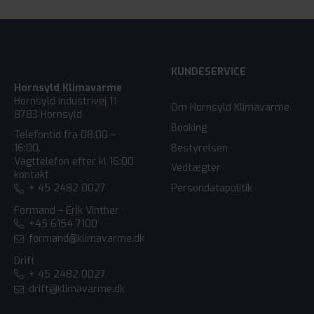
KUNDESERVICE
Hornsyld Klimavarme
Hornsyld Industrivej 11
Om Hornsyld Klimavarme
8783 Hornsyld
Booking
Telefontid fra 08:00 –
Bestyrelsen
16:00.
Vagttelefon efter kl 16:00
Vedtægter
kontakt
+ 45 2482 0027
Persondatapolitik
Formand – Erik Vinther
+45 6154 7100
formand@klimavarme.dk
Drift
+ 45 2482 0027
drift@klimavarme.dk