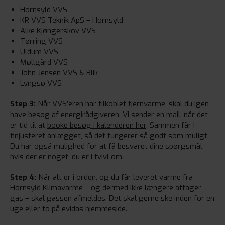
Hornsyld VVS
KR VVS Teknik ApS – Hornsyld
Alke Kjøngerskov VVS
Tørring VVS
Uldum VVS
Møllgård VVS
John Jensen VVS & Blik
Lyngsø VVS
Step 3:
Når VVS’eren har tilkoblet fjernvarme, skal du igen
have besøg af energirådgiveren. Vi sender en mail, når det
er tid til at
booke besøg i kalenderen her
. Sammen får I
finjusteret anlægget, så det fungerer så godt som muligt.
Du har også mulighed for at få besvaret dine spørgsmål,
hvis der er noget, du er i tvivl om.
Step 4:
Når alt er i orden, og du får leveret varme fra
Hornsyld Klimavarme – og dermed ikke længere aftager
gas – skal gassen afmeldes. Det skal gerne ske inden for en
uge eller to på
evidas hjemmeside
.