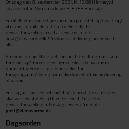
Onsdag den 8. september 2021, kl. 19.00 i Hornsyld
Idrætscenter, Nørremarksvej 3, 8783 Hornsyld
Fra kl. 18 vil du kunne
høre mere om projektet, og hvor langt
vi er med at rulle det ud. Du tilmelder dig til
generalforsamlingen ved at sende en mail til
post@klimavarme.dk. Så sikrer vi, at der er pladser nok til
alle.
Stemme- og opstillingsret i henhold til vedtægterne, som
forefindes på foreningens hjemmeside klimavarme.dk.
Varmeaftagere er alle, der bor inden for
forsyningsområdet og har underskrevet aftale om levering
af varme.
Forslag, der ønskes behandlet på general- forsamlingen,
skal være bestyrelsen i hænde senest 7 dage før
generalforsamlingen. Forslag sendes på e-mail til:
post@klimavarme.dk
Dagsorden