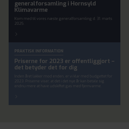
generalforsamling i Hornsyld
Klimavarme
Kom med til vores næste generalforsamling d. 31. marts
2025.
PRAKTISK INFORMATION
Priserne for 2023 er offentliggjort –
det betyder det for dig
Inden året lakker mod enden, er vi klar med budgettet for
2023. Priserne viser, at det i det nye år kan betale sig
endnu mere at have udskiftet gas med fjernvarme.