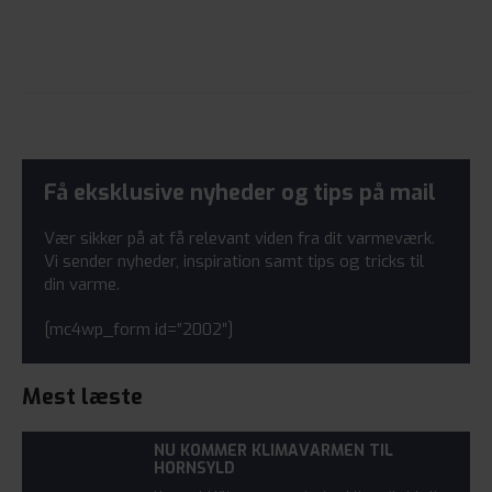
Få eksklusive nyheder og tips på mail
Vær sikker på at få relevant viden fra dit varmeværk.
Vi sender nyheder, inspiration samt tips og tricks til
din varme.
[mc4wp_form id=”2002″]
Mest læste
NU KOMMER KLIMAVARMEN TIL
HORNSYLD