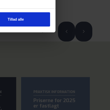
Tillad alle
6/58
N
PRAKTISK INFORMATION
Priserne for 2025
l
er fastlagt