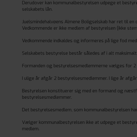
Derudover kan kommunalbestyrelsen udpege et bestyr
selskabets lån.
Juelsmindehalvøens Almene Boligselskab har ret til en 
Vedkommende er ikke medlem af bestyrelsen (ikke ste
Vedkommende indkaldes og informeres på lige fod med 
Selskabets bestyrelse består således af i alt maksima
Formanden og bestyrelsesmedlemmerne vælges for 2 
I ulige år afgår 2 bestyrelsesmedlemmer. I lige år afg
Bestyrelsen konstituerer sig med en formand og næst
bestyrelsesmedlemmer.
Det bestyrelsesmedlem, som kommunalbestyrelsen har 
Vælger kommunalbestyrelsen ikke at udpege et bestyre
medlem.