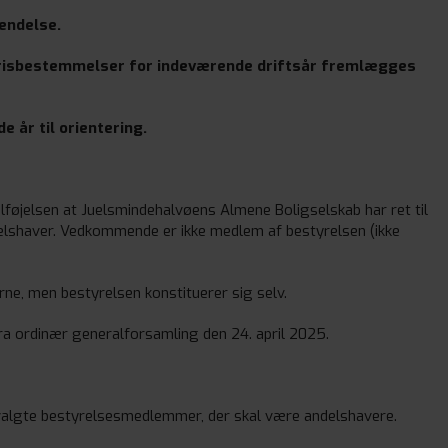
endelse.
prisbestemmelser for indeværende driftsår fremlægges
 år til orientering.
lføjelsen at Juelsmindehalvøens Almene Boligselskab har ret til
delshaver. Vedkommende er ikke medlem af bestyrelsen (ikke
, men bestyrelsen konstituerer sig selv.
ra ordinær generalforsamling den 24. april 2025.
valgte bestyrelsesmedlemmer, der skal være andelshavere.