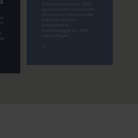
så
Vi er nu kommet ind i 2025,
og det betyder nye priser for
fjernvarmen i Hornsyld efter
et
et år, hvor vi havde
me
budgetteret at
e
teknikanlægget var i drift
d.
noget tidligere.
det