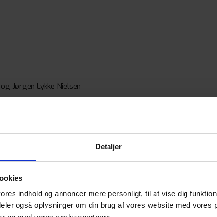
 og Jørgen Lykke Nielsen
nds til valg som suppleanter.
Detaljer
ierholm.
ookies
vores indhold og annoncer mere personligt, til at vise dig funktion
 deler også oplysninger om din brug af vores website med vores p
er og med vores analysepartnere.