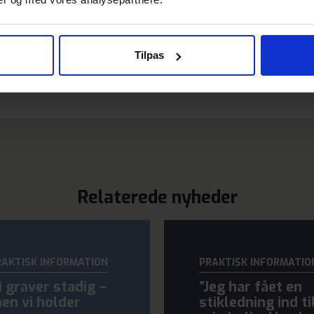
Tilpas
Relaterede nyheder
RAKTISK INFORMATION
PRAKTISK INFORMATIO
i graver stadig –
”Jeg har fået en
en vi holder
stikledning ind ti