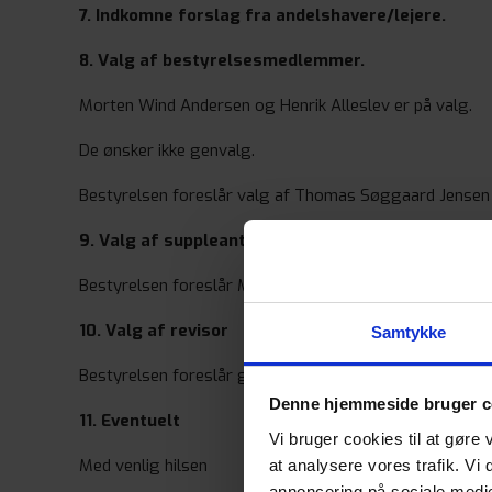
7. Indkomne forslag fra andelshavere/lejere.
8. Valg af bestyrelsesmedlemmer.
Morten Wind Andersen og Henrik Alleslev er på valg.
De ønsker ikke genvalg.
Bestyrelsen foreslår valg af Thomas Søggaard Jensen
9. Valg af suppleanter til bestyrelsen.
Bestyrelsen foreslår Martin Agersbæk og Lars Rosenkra
10. Valg af revisor
Samtykke
Bestyrelsen foreslår genvalg af Kim Frederiksen fra Be
Denne hjemmeside bruger c
11. Eventuelt
Vi bruger cookies til at gøre 
Med venlig hilsen
at analysere vores trafik. Vi
annoncering på sociale medi