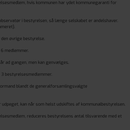
elsesmedlem, hvis kommunen har ydet kommunegaranti for
observatør i bestyrelsen, så længe selskabet er andelshaver.
mmeret).
den øvrige bestyrelse.
lt 6 medlemmer.
år ad gangen, men kan genvælges.
år 3 bestyrelsesmedlemmer.
formand blandt de generalforsamlingsvalgte
udpeget, kan når som helst udskiftes af kommunalbestyrelsen.
lsesmedlem, reduceres bestyrelsens antal tilsvarende med et