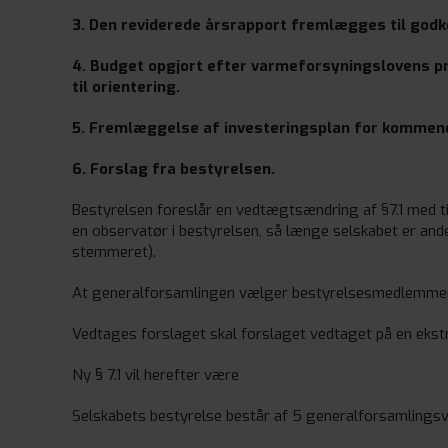
3. Den reviderede årsrapport fremlægges til godk
4. Budget opgjort efter varmeforsyningslovens 
til orientering.
5. Fremlæggelse af investeringsplan for kommende
6. Forslag fra bestyrelsen.
Bestyrelsen foreslår en vedtægtsændring af §7.1 med ti
en observatør i bestyrelsen, så længe selskabet er an
stemmeret).
At generalforsamlingen vælger bestyrelsesmedlemmerne
Vedtages forslaget skal forslaget vedtaget på en ekst
Ny § 7.1 vil herefter være
Selskabets bestyrelse består af 5 generalforsamlings