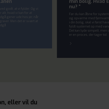
lanen
min bolig. Hvad 
nu? ”
 ved godt, at vi fylder. Og vi
r alt, hvad vi kan for at
Før du kan åbne for system
dgå gener ude hos jer, når
og opvarme med fjernvar
 graver. Men det er svært at
i din bolig, skal vi først hav
dgå
fyldt systemet op med van
Det kan lyde simpelt, men 
er en proces, der tager tid.
, eller vil du