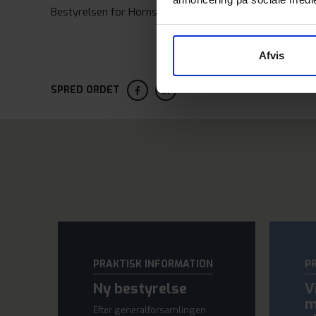
Bestyrelsen for Hornsyld Klimavarme
Afvis
SPRED ORDET
PRAKTISK INFORMATION
P
Ny bestyrelse
V
m
Efter generalforsamlingen