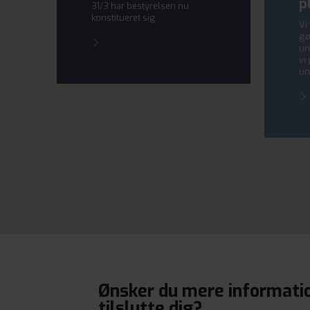
p
31/3 har bestyrelsen nu
konstitueret sig.
Vi
gø
un
vi
un
Ønsker du mere information
tilslutte dig?