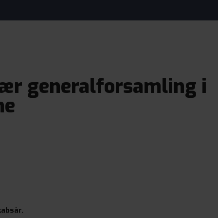
nær generalforsamling i
me
kabsår.