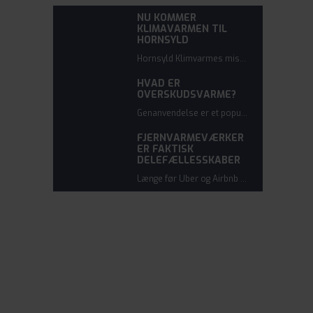
NU KOMMER
KLIMAVARMEN TIL
HORNSYLD
Hornsyld Klimvarmes mission bliver til virkelighed. Et grønt stempel fra kommunen, overvældende tilslutning og en enig bestyrelse betyder, at det første spadestik bliver sat i jorden inden sommerferien.
HVAD ER
OVERSKUDSVARME?
Genanvendelse er et populært ord for tiden. Og det er også princippet med overskudsvarme, som bliver et omdrejningspunkt hos Hornsyld Klimavarme.
FJERNVARMEVÆRKER
ER FAKTISK
DELEFÆLLESSKABER
Længe før Uber og Airbnb har vi tænkt i delefællesskaber. Andelsbevægelsen er en del af vores dna, og de lokale fjernvarmeværker opstod i takt med denne bevægelse.